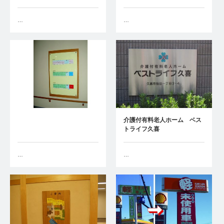
…
…
介護付有料老人ホーム ベス
トライフ久喜
…
…