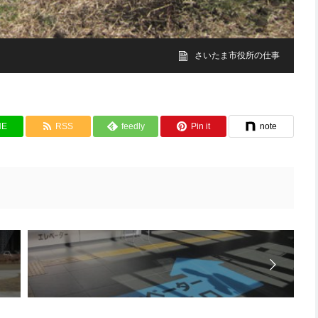
さいたま市役所の仕事
NE
RSS
feedly
Pin it
note