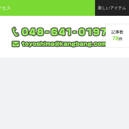
クセス
新しいアイテム
記事数
78
件